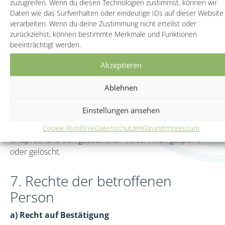
zuzugreifen. Wenn du diesen Technologien zustimmst, können wir
Person nur für den Zeitraum, der zur Erreichung des
Daten wie das Surfverhalten oder eindeutige IDs auf dieser Website
Speicherungszwecks erforderlich ist oder sofern dies
verarbeiten. Wenn du deine Zustimmung nicht erteilst oder
durch den Europäischen Richtlinien- und
zurückziehst, können bestimmte Merkmale und Funktionen
Verordnungsgeber oder einen anderen Gesetzgeber in
beeinträchtigt werden.
Gesetzen oder Vorschriften, welchen der für die
Akzeptieren
Verarbeitung Verantwortliche unterliegt, vorgesehen
wurde. Entfällt der Speicherungszweck oder läuft eine
Ablehnen
vom Europäischen Richtlinien- und Verordnungsgeber
oder einem anderen zuständigen Gesetzgeber
Einstellungen ansehen
vorgeschriebene Speicherfrist ab, werden die
personenbezogenen Daten routinemäßig und
Cookie-Richtlinie
Datenschutz­erklärung
Impressum
entsprechend den gesetzlichen Vorschriften gesperrt
oder gelöscht.
7. Rechte der betroffenen
Person
a) Recht auf Bestätigung